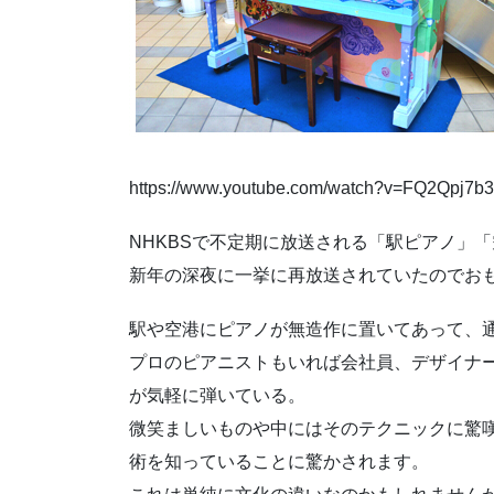
https://www.youtube.com/watch?v=FQ2Qpj7b
NHKBSで不定期に放送される「駅ピアノ」
新年の深夜に一挙に再放送されていたのでお
駅や空港にピアノが無造作に置いてあって、
プロのピアニストもいれば会社員、デザイナ
が気軽に弾いている。
微笑ましいものや中にはそのテクニックに驚
術を知っていることに驚かされます。