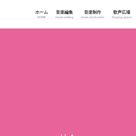
ホーム
音楽編集
音楽制作
歌声広場
HOME
music-editing
music-production
Singing space