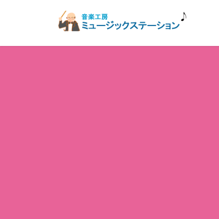
コ
ナ
ン
ビ
テ
ゲ
ン
ー
ツ
シ
へ
ョ
ス
ン
キ
に
ッ
移
プ
動