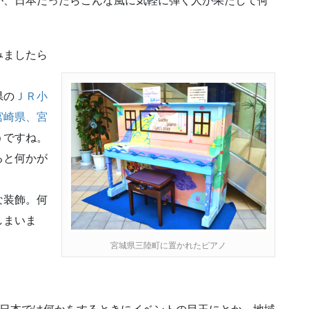
が、日本だったらこんな風に気軽に弾く人が果たして何
みましたら
県の
ＪＲ小
宮崎県、宮
うですね。
ると何かが
な装飾。何
しまいま
宮城県三陸町に置かれたピアノ